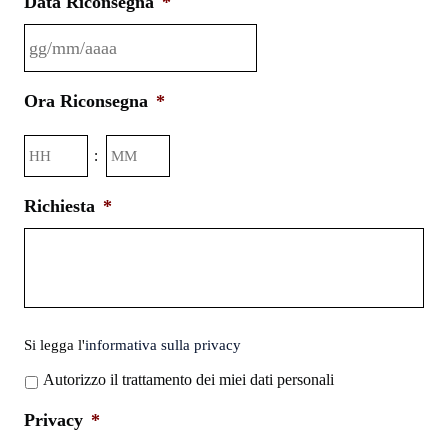
Data Riconsegna
*
GG
Ora Riconsegna
*
slash
MM
Ore
Minuti
:
slash
AAAA
Richiesta
*
Si
Si legga l'
informativa sulla privacy
legga
Autorizzo il trattamento dei miei dati personali
l'informativa
sulla
Privacy
*
privacy
*