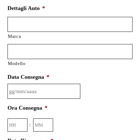
Dettagli Auto
*
Marca
Modello
Data Consegna
*
GG
Ora Consegna
*
slash
MM
Ore
Minuti
:
slash
AAAA