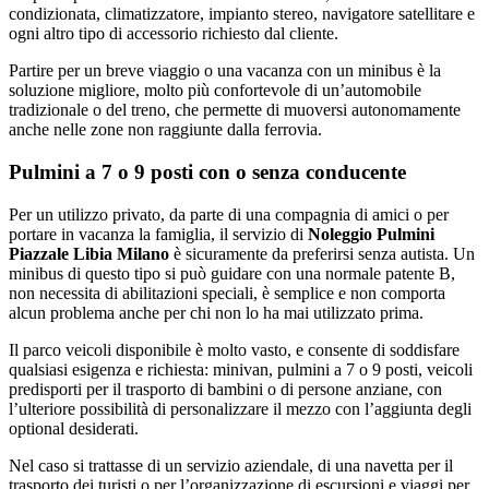
condizionata, climatizzatore, impianto stereo, navigatore satellitare e
ogni altro tipo di accessorio richiesto dal cliente.
Partire per un breve viaggio o una vacanza con un minibus è la
soluzione migliore, molto più confortevole di un’automobile
tradizionale o del treno, che permette di muoversi autonomamente
anche nelle zone non raggiunte dalla ferrovia.
Pulmini a 7 o 9 posti con o senza conducente
Per un utilizzo privato, da parte di una compagnia di amici o per
portare in vacanza la famiglia, il servizio di
Noleggio Pulmini
Piazzale Libia Milano
è sicuramente da preferirsi senza autista. Un
minibus di questo tipo si può guidare con una normale patente B,
non necessita di abilitazioni speciali, è semplice e non comporta
alcun problema anche per chi non lo ha mai utilizzato prima.
Il parco veicoli disponibile è molto vasto, e consente di soddisfare
qualsiasi esigenza e richiesta: minivan, pulmini a 7 o 9 posti, veicoli
predisporti per il trasporto di bambini o di persone anziane, con
l’ulteriore possibilità di personalizzare il mezzo con l’aggiunta degli
optional desiderati.
Nel caso si trattasse di un servizio aziendale, di una navetta per il
trasporto dei turisti o per l’organizzazione di escursioni e viaggi per