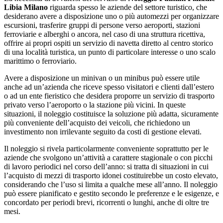
Libia Milano
riguarda spesso le aziende del settore turistico, che
desiderano avere a disposizione uno o più automezzi per organizzare
escursioni, trasferire gruppi di persone verso aeroporti, stazioni
ferroviarie e alberghi o ancora, nel caso di una struttura ricettiva,
offrire ai propri ospiti un servizio di navetta diretto al centro storico
di una località turistica, un punto di particolare interesse o uno scalo
marittimo o ferroviario.
Avere a disposizione un minivan o un minibus può essere utile
anche ad un’azienda che riceve spesso visitatori e clienti dall’estero
o ad un ente fieristico che desidera proporre un servizio di trasporto
privato verso l’aeroporto o la stazione più vicini. In queste
situazioni, il noleggio costituisce la soluzione più adatta, sicuramente
più conveniente dell’acquisto dei veicoli, che richiedono un
investimento non irrilevante seguito da costi di gestione elevati.
Il noleggio si rivela particolarmente conveniente soprattutto per le
aziende che svolgono un’attività a carattere stagionale o con picchi
di lavoro periodici nel corso dell’anno: si tratta di situazioni in cui
l’acquisto di mezzi di trasporto idonei costituirebbe un costo elevato,
considerando che l’uso si limita a qualche mese all’anno. Il noleggio
può essere pianificato e gestito secondo le preferenze e le esigenze, e
concordato per periodi brevi, ricorrenti o lunghi, anche di oltre tre
mesi.