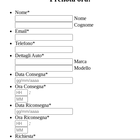
Nome
*
Nome
Cognome
Email
*
Telefono
*
Dettagli Auto
*
Marca
Modello
Data Consegna
*
GG
slash
Ora Consegna
*
MM
Ore
:
slash
Minuti
AAAA
Data Riconsegna
*
GG
slash
Ora Riconsegna
*
MM
Ore
:
slash
Minuti
AAAA
Richiesta
*