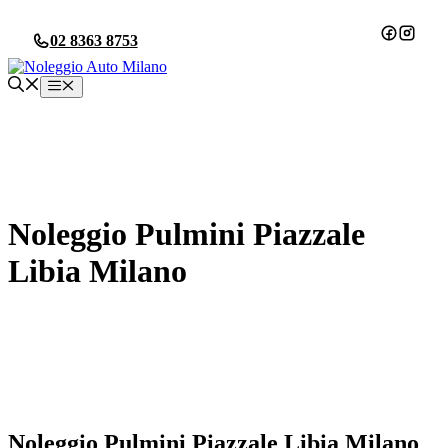
Vai
al
02 8363 8753
contenuto
Menu
Noleggio Pulmini Piazzale
Libia Milano
Noleggio Pulmini Piazzale Libia Milano