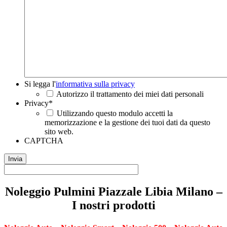
Si
Si legga l'
informativa sulla privacy
legga
Autorizzo il trattamento dei miei dati personali
l'informativa
Privacy
*
sulla
Utilizzando questo modulo accetti la
privacy
*
memorizzazione e la gestione dei tuoi dati da questo
sito web.
CAPTCHA
Noleggio Pulmini Piazzale Libia Milano –
I nostri prodotti