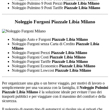
Noleggio Pulmino 9 Posti Prezzi
Piazzale Libia Milano
Noleggio Pulmino 9 Posti Tariffe
Piazzale Libia Milano
Noleggio Furgoni
Piazzale Libia Milano
Noleggio Auto e Furgoni
Piazzale Libia Milano
Noleggio Furgoni senza Carta di Credito
Piazzale Libia
Milano
Noleggio Furgoni Prezzi
Piazzale Libia Milano
Noleggio Furgoni Costi
Piazzale Libia Milano
Noleggio Furgoni Tariffe
Piazzale Libia Milano
Noleggio Furgoni Economico
Piazzale Libia Milano
Noleggio Furgoni Lowcost
Piazzale Libia Milano
Per organizzare una gita o un breve viaggio, per motivi di lavoro o
semplicemente per una vacanza con la famiglia, il
Noleggio Pulmini
Piazzale Libia Milano
è la soluzione ideale per evitare l’uso dei
trasporti pubblici e per viaggiare con il massimo del comfort e della
sicurezza.
Il noleggio di questo tipo di automezzi si rivolge sia ai privati che