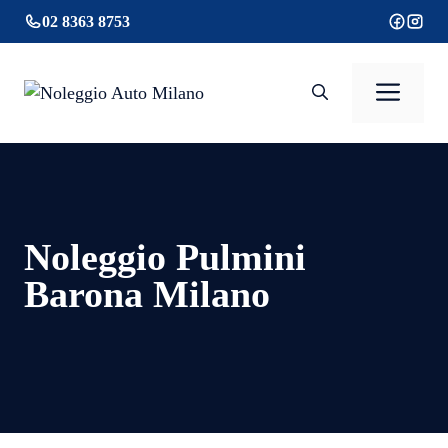
Vai
02 8363 8753
al
contenuto
Men
Noleggio Pulmini
Barona Milano