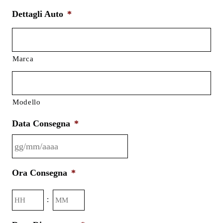
Dettagli Auto
*
Marca
Modello
Data Consegna
*
GG
Ora Consegna
*
slash
MM
Ore
Minuti
:
slash
AAAA