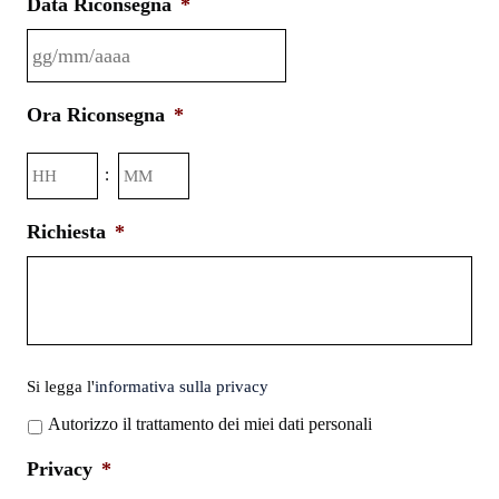
Data Riconsegna
*
GG
Ora Riconsegna
*
slash
MM
Ore
Minuti
:
slash
AAAA
Richiesta
*
Si
Si legga l'
informativa sulla privacy
legga
Autorizzo il trattamento dei miei dati personali
l'informativa
sulla
Privacy
*
privacy
*