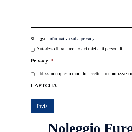
slash
AAAA
Si
Si legga l'
informativa sulla privacy
legga
Autorizzo il trattamento dei miei dati personali
l'informativa
sulla
Privacy
*
privacy
*
Utilizzando questo modulo accetti la memorizzazione
CAPTCHA
Noleggio Fur