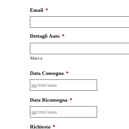
Email
*
Dettagli Auto
*
Marca
Data Consegna
*
GG
slash
MM
Data Riconsegna
*
slash
GG
AAAA
slash
MM
Richiesta
*