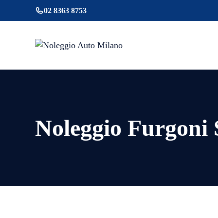
Vai
02 8363 8753
al
contenuto
Noleggio Furgoni