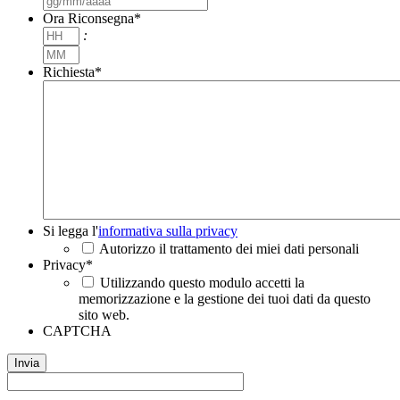
slash
Ora Riconsegna
*
MM
Ore
:
slash
Minuti
AAAA
Richiesta
*
Si
Si legga l'
informativa sulla privacy
legga
Autorizzo il trattamento dei miei dati personali
l'informativa
Privacy
*
sulla
Utilizzando questo modulo accetti la
privacy
*
memorizzazione e la gestione dei tuoi dati da questo
sito web.
CAPTCHA