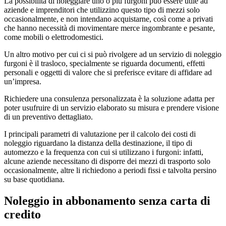
La possibilità di noleggiare uno o più furgoni può essere utile ad
aziende e imprenditori che utilizzino questo tipo di mezzi solo
occasionalmente, e non intendano acquistarne, così come a privati
che hanno necessità di movimentare merce ingombrante e pesante,
come mobili o elettrodomestici.
Un altro motivo per cui ci si può rivolgere ad un servizio di noleggio
furgoni è il trasloco, specialmente se riguarda documenti, effetti
personali e oggetti di valore che si preferisce evitare di affidare ad
un’impresa.
Richiedere una consulenza personalizzata è la soluzione adatta per
poter usufruire di un servizio elaborato su misura e prendere visione
di un preventivo dettagliato.
I principali parametri di valutazione per il calcolo dei costi di
noleggio riguardano la distanza della destinazione, il tipo di
automezzo e la frequenza con cui si utilizzano i furgoni: infatti,
alcune aziende necessitano di disporre dei mezzi di trasporto solo
occasionalmente, altre li richiedono a periodi fissi e talvolta persino
su base quotidiana.
Noleggio in abbonamento senza carta di
credito