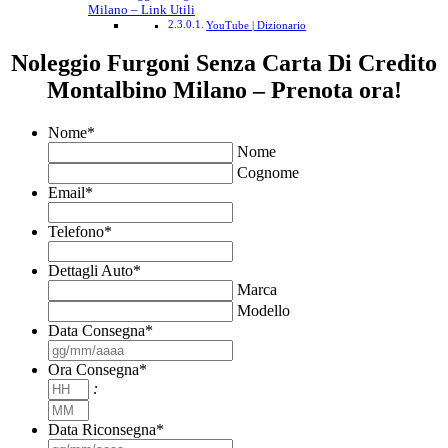
Milano – Link Utili
YouTube | Dizionario
Noleggio Furgoni Senza Carta Di Credito
Montalbino Milano – Prenota ora!
Nome
*
Nome
Cognome
Email
*
Telefono
*
Dettagli Auto
*
Marca
Modello
Data Consegna
*
GG
slash
Ora Consegna
*
MM
Ore
:
slash
Minuti
AAAA
Data Riconsegna
*
GG