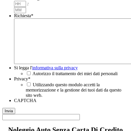
MM
Ore
:
slash
Minuti
AAAA
Richiesta
*
Si
Si legga l'
informativa sulla privacy
legga
Autorizzo il trattamento dei miei dati personali
l'informativa
Privacy
*
sulla
Utilizzando questo modulo accetti la
privacy
*
memorizzazione e la gestione dei tuoi dati da questo
sito web.
CAPTCHA
Noleggio Auto Senza Carta Di Credito