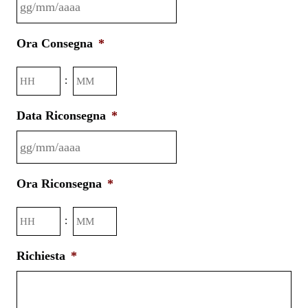
GG
Ora Consegna
*
slash
MM
Ore
Minuti
:
slash
AAAA
Data Riconsegna
*
GG
Ora Riconsegna
*
slash
MM
Ore
Minuti
:
slash
AAAA
Richiesta
*