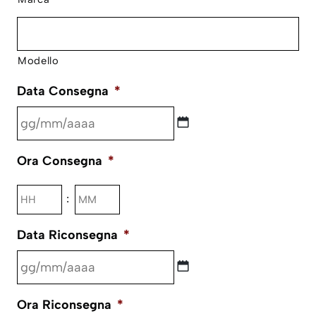
Modello
Data Consegna
*
GG
Ora Consegna
*
slash
MM
Ore
Minuti
:
slash
AAAA
Data Riconsegna
*
GG
Ora Riconsegna
*
slash