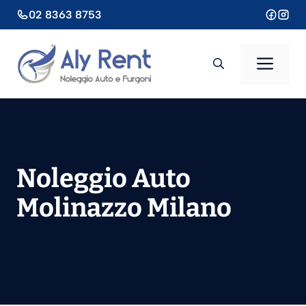
Vai
02 8363 8753
al
contenuto
Men
Noleggio Auto
Molinazzo Milano