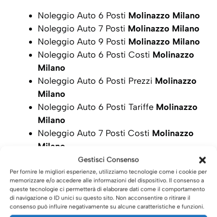
Noleggio Auto 6 Posti
Molinazzo Milano
Noleggio Auto 7 Posti
Molinazzo Milano
Noleggio Auto 9 Posti
Molinazzo Milano
Noleggio Auto 6 Posti Costi
Molinazzo
Milano
Noleggio Auto 6 Posti Prezzi
Molinazzo
Milano
Noleggio Auto 6 Posti Tariffe
Molinazzo
Milano
Noleggio Auto 7 Posti Costi
Molinazzo
Milano
Noleggio Auto 7 Posti Prezzi
Molinazzo
Gestisci Consenso
Milano
Per fornire le migliori esperienze, utilizziamo tecnologie come i cookie per
memorizzare e/o accedere alle informazioni del dispositivo. Il consenso a
Noleggio Auto 7 Posti Tariffe
Molinazzo
queste tecnologie ci permetterà di elaborare dati come il comportamento
Milano
di navigazione o ID unici su questo sito. Non acconsentire o ritirare il
consenso può influire negativamente su alcune caratteristiche e funzioni.
Noleggio Auto 9 Posti Costi
Molinazzo