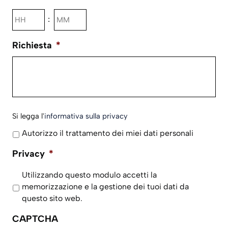
MM
Ore
Minuti
:
slash
AAAA
Richiesta
*
Si
Si legga l'
informativa sulla privacy
legga
Autorizzo il trattamento dei miei dati personali
l'informativa
sulla
Privacy
*
privacy
*
Utilizzando questo modulo accetti la
memorizzazione e la gestione dei tuoi dati da
questo sito web.
CAPTCHA