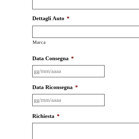
Dettagli Auto
*
Marca
Data Consegna
*
GG
slash
MM
Data Riconsegna
*
slash
GG
AAAA
slash
MM
Richiesta
*
slash
AAAA