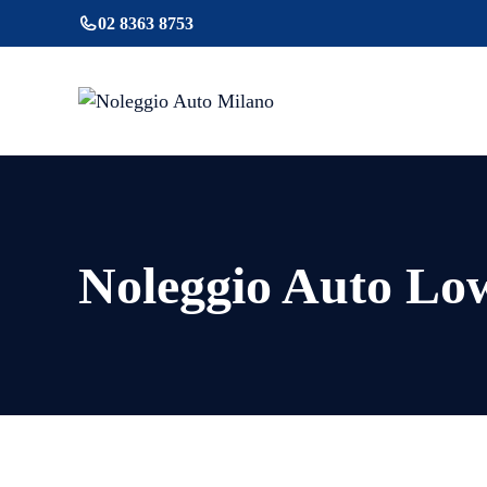
Vai
02 8363 8753
al
contenuto
Noleggio Auto Lo