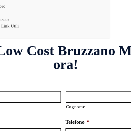
voro
imonie
Link Utili
 Low Cost Bruzzano Mi
ora!
Cognome
Telefono
*