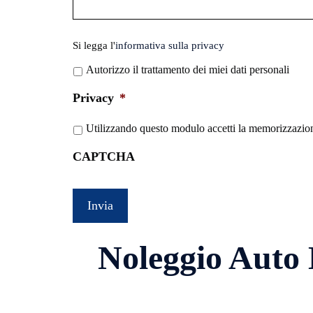
Si
Si legga l'
informativa sulla privacy
legga
Autorizzo il trattamento dei miei dati personali
l'informativa
sulla
Privacy
*
privacy
*
Utilizzando questo modulo accetti la memorizzazione
CAPTCHA
Noleggio Auto 