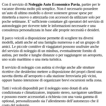
Con il servizio di
Noleggio Auto Economico Pavia
, partire per le
vacanze diventa molto più semplice. Non è necessario possedere
un’auto di ultimo modello o dover sostenere grosse spese per
rimetterla a nuovo o attrezzarla con accessori da utilizzare solo per
poche settimane. E’ sufficiente contattare gli operatori del servizio di
autonoleggio per ricevere tutte le informazioni necessarie e una
consulenza personalizzata in base alle proprie necessità e desideri.
Il parco veicoli a disposizione permette di scegliere tra diversi
modelli, adatti anche ad una famiglia numerosa o ad un gruppo di
amici. Le piccole comitive di viaggiatori possono usufruire anche
del servizio di noleggio di un minibus, eventualmente fornito di
autista, per medie e lunghe distanze o per raggiungere un aeroporto,
uno scalo marittimo o una meta turistica.
Il servizio di noleggio con autista si rivolge anche alle strutture
ricettive che desiderino mettere a disposizione dei propri clienti una
navetta diretta all’aeroporto o alla stazione ferroviaria più vicini,
oppure hanno intenzione di organizzare brevi escursioni nella zona.
Tutti i veicoli disponibili per il noleggio sono dotati di aria
condizionata e climatizzatore, impianto stereo, navigatore satellitare
e possono essere accessoriati a richiesta con una vasta gamma di
optional, personalizzando sia l’allestimento dell’automezzo che il
costo del noleggio.