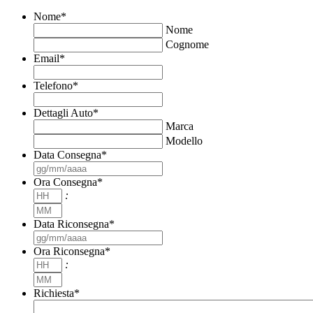
Nome
*
Nome
Cognome
Email
*
Telefono
*
Dettagli Auto
*
Marca
Modello
Data Consegna
*
GG
slash
Ora Consegna
*
MM
Ore
:
slash
Minuti
AAAA
Data Riconsegna
*
GG
slash
Ora Riconsegna
*
MM
Ore
:
slash
Minuti
AAAA
Richiesta
*