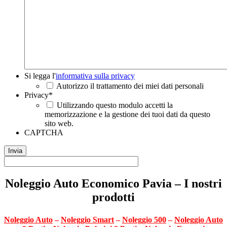
Si
Si legga l'
informativa sulla privacy
legga
Autorizzo il trattamento dei miei dati personali
l'informativa
Privacy
*
sulla
Utilizzando questo modulo accetti la
privacy
*
memorizzazione e la gestione dei tuoi dati da questo
sito web.
CAPTCHA
Noleggio Auto Economico Pavia – I nostri
prodotti
Noleggio Auto
–
Noleggio Smart
–
Noleggio 500
–
Noleggio Auto