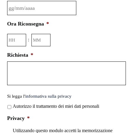
GG
Ora Riconsegna
*
slash
MM
Ore
Minuti
:
slash
AAAA
Richiesta
*
Si
Si legga l'
informativa sulla privacy
legga
Autorizzo il trattamento dei miei dati personali
l'informativa
sulla
Privacy
*
privacy
*
Utilizzando questo modulo accetti la memorizzazione