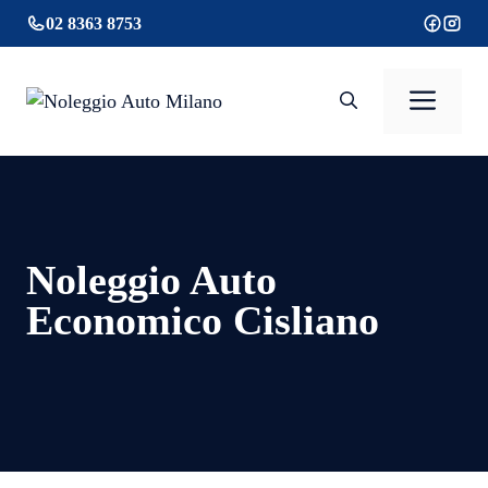
Vai
02 8363 8753
al
contenuto
Men
Noleggio Auto
Economico Cisliano