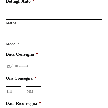
Dettagli Auto
*
Marca
Modello
Data Consegna
*
GG
Ora Consegna
*
slash
MM
Ore
Minuti
:
slash
AAAA
Data Riconsegna
*