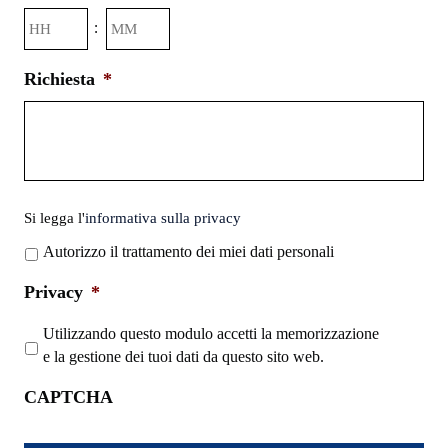
MM
Ore
Minuti
:
slash
AAAA
Richiesta
*
Si
Si legga l'
informativa sulla privacy
legga
Autorizzo il trattamento dei miei dati personali
l'informativa
sulla
Privacy
*
privacy
*
Utilizzando questo modulo accetti la memorizzazione
e la gestione dei tuoi dati da questo sito web.
CAPTCHA