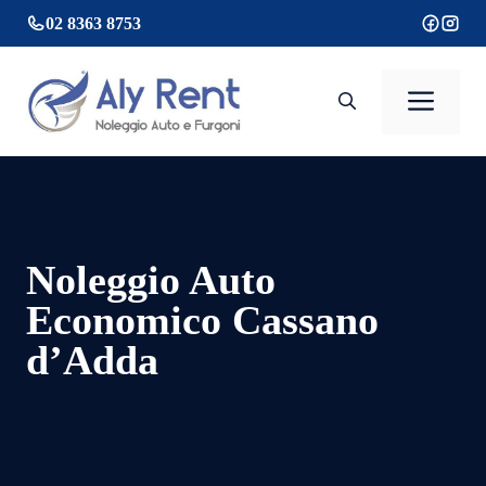
Vai
02 8363 8753
al
contenuto
Men
Noleggio Auto
Economico Cassano
d’Adda