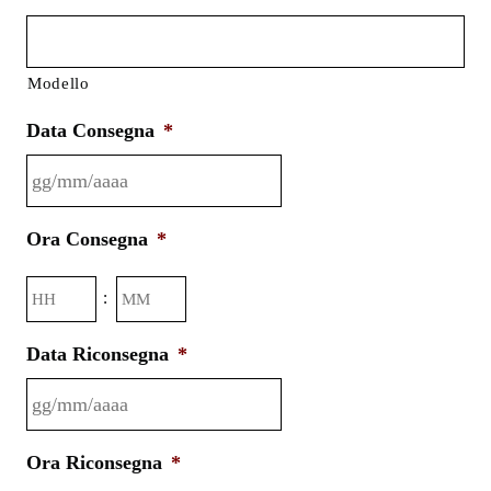
Modello
Data Consegna
*
GG
Ora Consegna
*
slash
MM
Ore
Minuti
:
slash
AAAA
Data Riconsegna
*
GG
Ora Riconsegna
*
slash