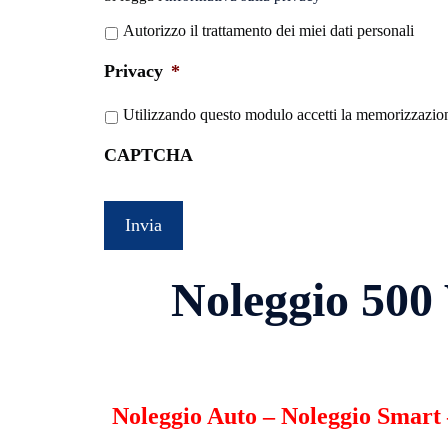
legga
Autorizzo il trattamento dei miei dati personali
l'informativa
sulla
Privacy
*
privacy
*
Utilizzando questo modulo accetti la memorizzazione
CAPTCHA
Noleggio 500 
Noleggio Auto
–
Noleggio Smart