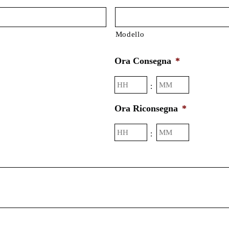
Modello
Ora Consegna
*
Ore
Minuti
:
Ora Riconsegna
*
Ore
Minuti
: