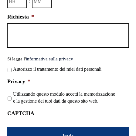
:
slash
AAAA
Richiesta
*
Si
Si legga l'
informativa sulla privacy
legga
Autorizzo il trattamento dei miei dati personali
l'informativa
sulla
Privacy
*
privacy
*
Utilizzando questo modulo accetti la memorizzazione
e la gestione dei tuoi dati da questo sito web.
CAPTCHA