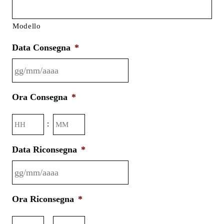
Modello
Data Consegna
*
GG
Ora Consegna
*
slash
MM
Ore
Minuti
:
slash
AAAA
Data Riconsegna
*
GG
Ora Riconsegna
*
slash
MM
Ore
Minuti