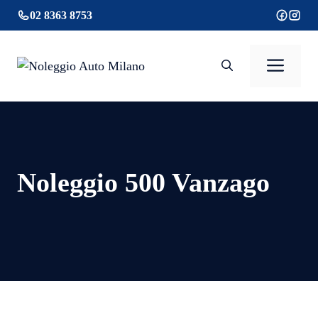
Vai
02 8363 8753
al
contenuto
Men
Noleggio 500 Vanzago