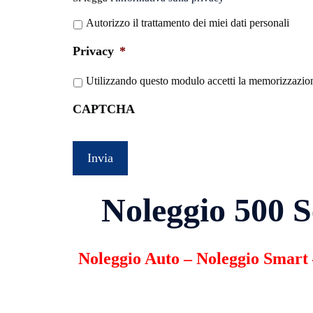
legga
Autorizzo il trattamento dei miei dati personali
l'informativa
sulla
Privacy
*
privacy
*
Utilizzando questo modulo accetti la memorizzazione
CAPTCHA
Noleggio 500 S
Noleggio Auto
–
Noleggio Smart